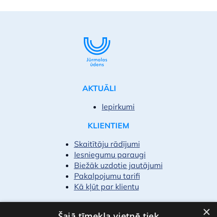
AKTUĀLI
Iepirkumi
KLIENTIEM
Skaitītāju rādījumi
Iesniegumu paraugi
Biežāk uzdotie jautājumi
Pakalpojumu tarifi
Kā kļūt par klientu
PAR MUMS
×
Šajā tīmekļa vietnē tiek