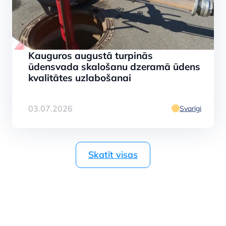
Kauguros augustā turpinās
ūdensvada skalošanu dzeramā ūdens
kvalitātes uzlabošanai
03.07.2026
Svarīgi
Skatīt visas