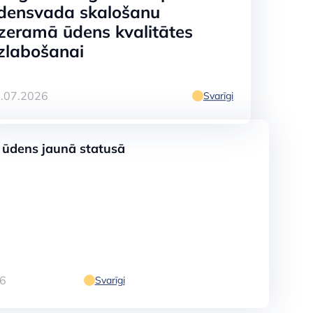
densvada skalošanu
zeramā ūdens kvalitātes
zlabošanai
.07.2026
Svarīgi
ensvada
 ūdens jaunā statusā
tātes
6
Svarīgi