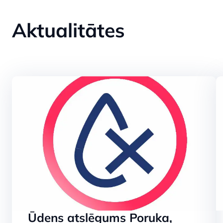
Bez ūdens nav
Aktualitātes
kanalizācijas n
SKATĪT
Lāzera tehnol
attīrīšanā
Ūdens atslēgums Poruka,