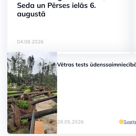
Seda un Pērses ielās 6.
augustā
SKATĪT
04.08.2026
Kauguros aug
Vētras tests ūdenssaimniecīb
skalošanu dze
uzlabošanai
28.05.2026
Svarīg
SKATĪT