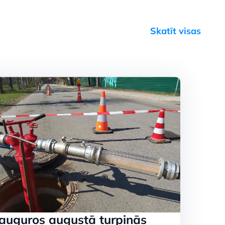
Skatīt visas
u
auguros augustā turpinās