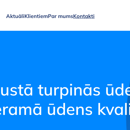
oģijas notekūdeņ
Aktuāli
Klientiem
Par mums
Kontakti
ustā turpinās ūd
ramā ūdens kvali