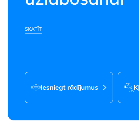
SKATĪT
Jūrmalas ūden
Iesniegt rādījumus
K
SKATĪT