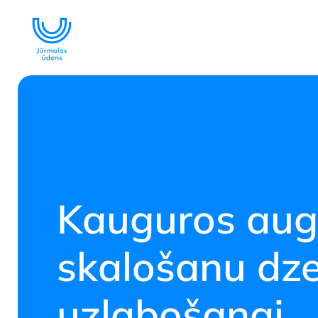
Lāzera tehnol
attīrīšanā
SKATĪT
Kauguros aug
skalošanu dze
uzlabošanai