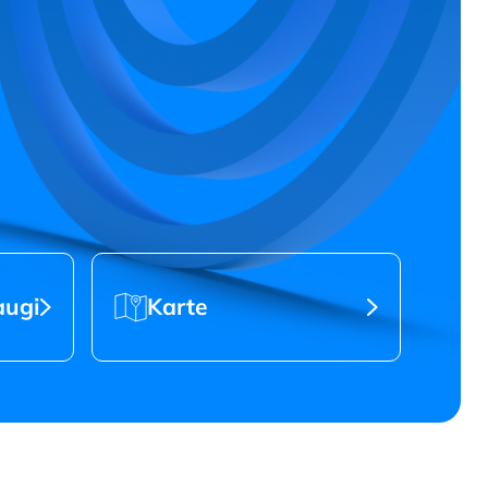
Karte
augi