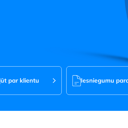
s jaunā statusā
ļūt par klientu
Iesniegumu par