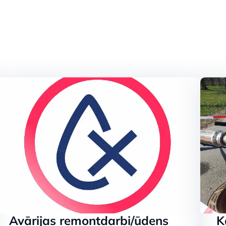
 dzīvības. Bez
av civilizācijas.
oģijas notekūdeņ
Avārijas remontdarbi/ūdens
K