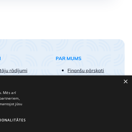
M
PAR MUMS
tāju rādījumi
Finanšu pārskati
egumu paraugi
Vakances
×
k uzdotie jautājumi
Kontakti
pojumu tarifi
u. Mēs arī
 partneriem,
t par klientu
zmantojot jūsu
IONALITĀTES