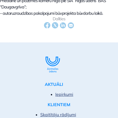
Priedainē un pazemes kameru Rīgā pie SIA “Rīgas ūdens” BAS
“Daugavgrīva”;
– autoruzraudzības pakalpojumi būvprojekta būvdarbu laikā.
Dalīties
AKTUĀLI
Iepirkumi
KLIENTIEM
Skaitītāju rādījumi