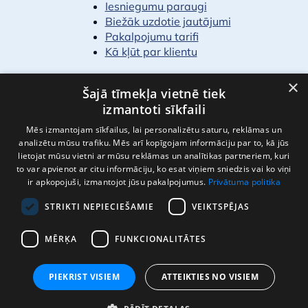
Iesniegumu paraugi
Biežāk uzdotie jautājumi
Pakalpojumu tarifi
Kā kļūt par klientu
PAR MUMS
×
Šajā tīmekļa vietnē tiek
Finanšu pārskati
izmantoti sīkfaili
Vakances
Mēs izmantojam sīkfailus, lai personalizētu saturu, reklāmas un
Kontakti
analizētu mūsu trafiku. Mēs arī kopīgojam informāciju par to, kā jūs
lietojat mūsu vietni ar mūsu reklāmas un analītikas partneriem, kuri
to var apvienot ar citu informāciju, ko esat viņiem sniedzis vai ko viņi
ir apkopojuši, izmantojot jūsu pakalpojumus.
Privātuma politika
STRIKTI NEPIECIEŠAMIE
VEIKTSPĒJAS
MĒRĶA
FUNKCIONALITĀTES
Privātuma politika
Lietošanas noteikumi
PIEKRIST VISIEM
ATTEIKTIES NO VISIEM
Autortiesības © 2026 "Jūrmalas ūdens"