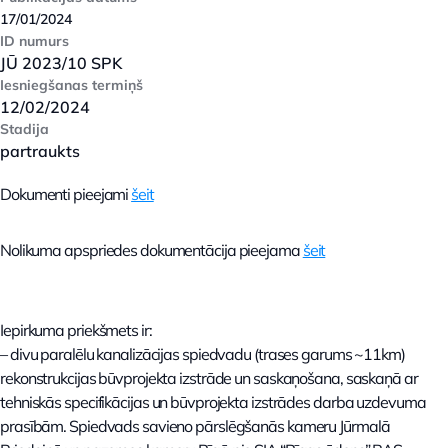
17/01/2024
ID numurs
JŪ 2023/10 SPK
Iesniegšanas termiņš
12/02/2024
Stadija
partraukts
Dokumenti pieejami
šeit
Nolikuma apspriedes dokumentācija pieejama
šeit
Iepirkuma priekšmets ir:
– divu paralēlu kanalizācijas spiedvadu (trases garums ~11km)
rekonstrukcijas būvprojekta izstrāde un saskaņošana, saskaņā ar
tehniskās specifikācijas un būvprojekta izstrādes darba uzdevuma
prasībām. Spiedvads savieno pārslēgšanās kameru Jūrmalā