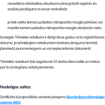
novadāmo notekūdeņu daudzums pieaug tādā apjomā, ka
esošais pieslēgums to nevar nodrošināt;
ja tiek veikta komercuzskaites mēraparāta mezgla pārbūve vai
mainīta komercuzskaites mēraparāta mezgla atrašanās vieta.
Izsniegtie Tehniskie noteikumi ir derīgi divus gadus no to reģistrēšanas
datuma. Ja tehniskajiem noteikumiem beidzies derīguma termiņš,
jāiesniedz jauns iesniegums un visi nepieciešamie dokumenti.
Tehniskie noteikumi tiek sagatavoti 10 darba dienu laikā un maksa
par to izsniegšanu netiek piemērota.
Noderīgas saites:
Sertificēto būvspeciālistu saraksts pieejams
Būvniecības informācijas
sistēmā (BIS)
;