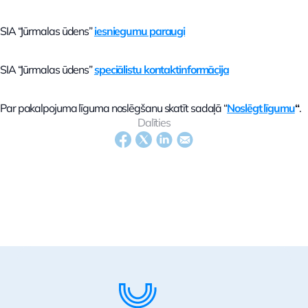
SIA “Jūrmalas ūdens”
iesniegumu paraugi
SIA “Jūrmalas ūdens”
speciālistu kontaktinformācija
Par pakalpojuma līguma noslēgšanu skatīt sadaļā “
Noslēgt līgumu
“
.
Dalīties