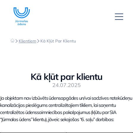
Klientiem
Kā Kļūt Par Klientu
Kā kļūt par klientu
24.07.2025
Ja objektam nav izbūvēts ūdensapgādes un/vai sadzīves notekūdeņu
kanalizācijas pieslēgums centralizētajiem tīkliem, lai saņemtu
centralizētos ūdenssaimniecības pakalpojumus (kļūtu par SIA
“Jūrmalas ūdens” klientu), jāveic sekojošas “6. soļu” darbības: