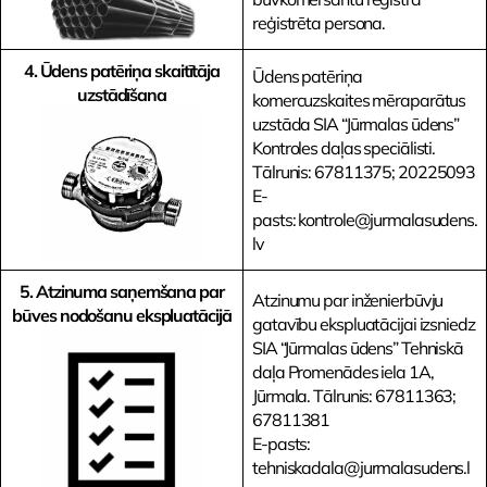
reģistrēta persona.
4. Ūdens patēriņa skaitītāja
Ūdens patēriņa
uzstādīšana
komercuzskaites mēraparātus
uzstāda SIA “Jūrmalas ūdens”
Kontroles daļas speciālisti.
Tālrunis: 67811375; 20225093
E-
pasts: kontrole@jurmalasudens.
lv
5. Atzinuma saņemšana par
Atzinumu par inženierbūvju
būves nodošanu ekspluatācijā
gatavību ekspluatācijai izsniedz
SIA “Jūrmalas ūdens” Tehniskā
daļa Promenādes iela 1A,
Jūrmala. Tālrunis: 67811363;
67811381
E-pasts:
tehniskadala@jurmalasudens.l