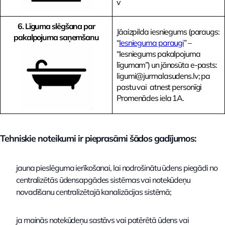
v
6. Līguma slēgšana par
Jāaizpilda iesniegums (paraugs:
pakalpojuma saņemšanu
“
Iesnieguma paraugi
” –
“Iesniegums pakalpojuma
līgumam”) un jānosūta e-pasts:
ligumi@jurmalasudens.lv; pa
pastu vai atnest personīgi
Promenādes iela 1A.
Tehniskie noteikumi
ir pieprasāmi šādos gadījumos:
jauna pieslēguma ierīkošanai, lai nodrošinātu ūdens piegādi no
centralizētās ūdensapgādes sistēmas vai notekūdeņu
novadīšanu centralizētajā kanalizācijas sistēmā;
ja mainās notekūdeņu sastāvs vai patērētā ūdens vai