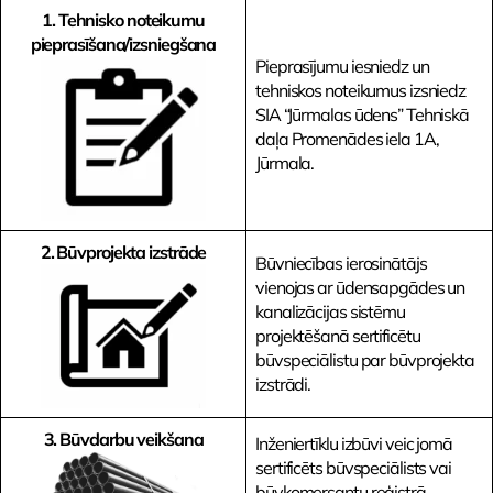
1. Tehnisko noteikumu
pieprasīšana/izsniegšana
Pieprasījumu iesniedz un
tehniskos noteikumus izsniedz
SIA “Jūrmalas ūdens” Tehniskā
daļa Promenādes iela 1A,
Jūrmala.
2. Būvprojekta izstrāde
Būvniecības ierosinātājs
vienojas ar ūdensapgādes un
kanalizācijas sistēmu
projektēšanā sertificētu
būvspeciālistu par būvprojekta
izstrādi.
3. Būvdarbu veikšana
Inženiertīklu izbūvi veic jomā
sertificēts būvspeciālists vai
būvkomersantu reģistrā