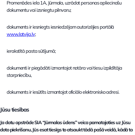
Promenādes iela 1A, Jūrmala, uzrādot personas apliecinošu
dokumentu vai izsniegtu pilnvaru;
dokuments ir iesniegts iesniedzējam autorizējies portālā
www.latvija.lv
;
ierakstītā pasta sūtījumā;
dokumenti ir piegādāti izmantojot notāra vai tiesu izpildītāja
starpniecību,
dokuments ir iesūtīts izmantojot oficiālo elektronisko adresi.
Jūsu tiesības
Ja datu apstrāde SIA “Jūrmalas ūdens” veica pamatojoties uz Jūsu
doto piekrišanu, Jūs esat tiesīgs to atsaukt tādā pašā veidā, kādā to