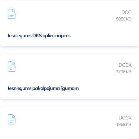
DOC
59.50 KB
Iesniegums DKS apliecinājums
DOCX
37.96 KB
Iesniegums pakalpojuma līgumam
DOCX
19.69 KB