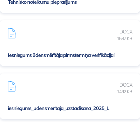
Tehnisko noteikumu pieprasījums
DOCX
15.47 KB
Iesniegums ūdensmērītāja pirmstermiņa verifikācijai
DOCX
14.92 KB
iesniegums_udensmeritaja_uzstadisana_2025_L