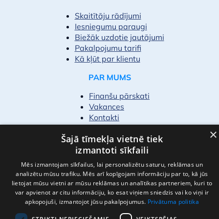
Skaitītāju rādījumi
Iesniegumu paraugi
Biežāk uzdotie jautājumi
Pakalpojumu tarifi
Kā kļūt par klientu
PAR MUMS
Finanšu pārskati
Vakances
Kontakti
×
Šajā tīmekļa vietnē tiek
izmantoti sīkfaili
Mēs izmantojam sīkfailus, lai personalizētu saturu, reklāmas un
analizētu mūsu trafiku. Mēs arī kopīgojam informāciju par to, kā jūs
lietojat mūsu vietni ar mūsu reklāmas un analītikas partneriem, kuri to
var apvienot ar citu informāciju, ko esat viņiem sniedzis vai ko viņi ir
Privātuma politika
apkopojuši, izmantojot jūsu pakalpojumus.
Privātuma politika
Lietošanas noteikumi