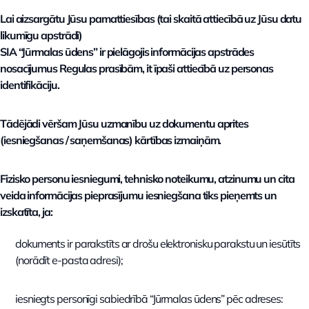
Lai aizsargātu Jūsu pamattiesības (tai skaitā attiecībā uz Jūsu datu
likumīgu apstrādi)
SIA “Jūrmalas ūdens” ir pielāgojis informācijas apstrādes
nosacījumus Regulas prasībām, it īpaši attiecībā uz personas
identifikāciju.
Tādējādi vēršam Jūsu uzmanību uz dokumentu aprites
(iesniegšanas / saņemšanas) kārtības izmaiņām.
Fizisko personu iesniegumi, tehnisko noteikumu, atzinumu un cita
veida informācijas pieprasījumu iesniegšana tiks pieņemts un
izskatīta, ja:
dokuments ir parakstīts ar drošu elektronisku parakstu un iesūtīts
(norādīt e-pasta adresi);
iesniegts personīgi sabiedrībā “Jūrmalas ūdens” pēc adreses: