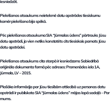
iesniedzāt.
Piekrišanas atsaukums neietekmē datu apstrādes tiesiskumu
kamēr piekrišana bija spēkā.
Pēc piekrišanas atsaukuma SIA “Jūrmalas ūdens” pārtrauks Jūsu
datu apstrādi, ja vien netiks konstatēts cits tiesiskais pamats Jūsu
datu apstrādei.
Piekrišanas atsaukums cita starpā ir iesniedzams Sabiedrībā
oriģināla dokumenta formā pēc adreses: Promenādes iela 1A,
Jūrmala, LV – 2015.
Plašāka informācija par Jūsu tiesībām attiecībā uz personas datu
apstrādi ir publiskota SIA “Jūrmalas ūdens” mājas lapā sadaļā – Par
mums.