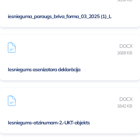
iesnieguma_paraugs_briva_forma_03_2025 (1)_L
DOCX
16.69 KB
Iesniegums asenizatora deklarācija
DOCX
18.42 KB
Iesniegums-atzinumam-2.-UKT-objekts