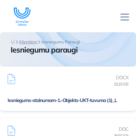
Klientiem
Iesniegumu Paraugi
Iesniegumu paraugi
DOCX
18.16 KB
Iesniegums-atzinumam-1.-Objekts-UKT-tuvuma (1)_L
DOC
36.50 KB