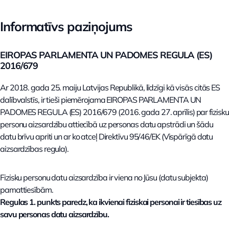
Informatīvs paziņojums
EIROPAS PARLAMENTA UN PADOMES REGULA (ES)
2016/679
Ar 2018. gada 25. maiju Latvijas Republikā, līdzīgi kā visās citās ES
dalībvalstīs, ir tieši piemērojama EIROPAS PARLAMENTA UN
PADOMES REGULA (ES) 2016/679 (2016. gada 27. aprīlis) par fizisku
personu aizsardzību attiecībā uz personas datu apstrādi un šādu
datu brīvu apriti un ar ko atceļ Direktīvu 95/46/EK (Vispārīgā datu
aizsardzības regula).
Fizisku personu datu aizsardzība ir viena no Jūsu (datu subjekta)
pamattiesībām.
Regulas 1. punkts paredz, ka ikvienai fiziskai personai ir tiesības uz
savu personas datu aizsardzību.