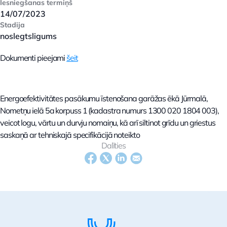
Iesniegšanas termiņš
14/07/2023
Stadija
noslegtsligums
Dokumenti pieejami
šeit
Energoefektivitātes pasākumu īstenošana garāžas ēkā Jūrmalā,
Nometņu ielā 5a korpuss 1 (kadastra numurs 1300 020 1804 003),
veicot logu, vārtu un durvju nomaiņu, kā arī siltinot grīdu un griestus
saskaņā ar tehniskajā specifikācijā noteikto
Dalīties