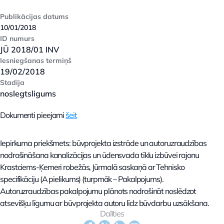
Publikācijas datums
10/01/2018
ID numurs
JŪ 2018/01 INV
Iesniegšanas termiņš
19/02/2018
Stadija
noslegtsligums
Dokumenti pieejami
šeit
Iepirkuma priekšmets: būvprojekta izstrāde un autoruzraudzības
nodrošināšana kanalizācijas un ūdensvada tīklu izbūvei rajonu
Krastciems-Ķemeri robežās, Jūrmalā saskaņā ar Tehnisko
specifikāciju (A pielikums) (turpmāk – Pakalpojums).
Autoruzraudzības pakalpojumu plānots nodrošināt noslēdzot
atsevišķu līgumu ar būvprojekta autoru līdz būvdarbu uzsākšana.
Dalīties