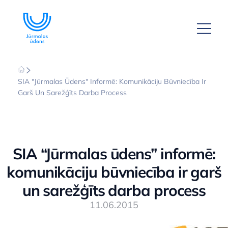
SIA "Jūrmalas Ūdens" Informē: Komunikāciju Būvniecība Ir
Garš Un Sarežģīts Darba Process
SIA “Jūrmalas ūdens” informē:
komunikāciju būvniecība ir garš
un sarežģīts darba process
11.06.2015