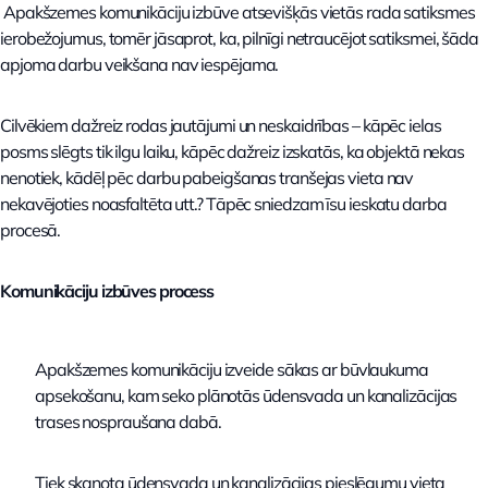
Apakšzemes komunikāciju izbūve atsevišķās vietās rada satiksmes
ierobežojumus, tomēr jāsaprot, ka, pilnīgi netraucējot satiksmei, šāda
apjoma darbu veikšana nav iespējama.
Cilvēkiem dažreiz rodas jautājumi un neskaidrības – kāpēc ielas
posms slēgts tik ilgu laiku, kāpēc dažreiz izskatās, ka objektā nekas
nenotiek, kādēļ pēc darbu pabeigšanas tranšejas vieta nav
nekavējoties noasfaltēta utt.? Tāpēc sniedzam īsu ieskatu darba
procesā.
Komunikāciju izbūves process
Apakšzemes komunikāciju izveide sākas ar būvlaukuma
apsekošanu, kam seko plānotās ūdensvada un kanalizācijas
trases nospraušana dabā.
Tiek skaņota ūdensvada un kanalizācijas pieslēgumu vieta