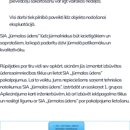
pievedceļu sakārtošanu var ilgt vairākas nedēļas.
Visi darbi tiek pilnībā paveikti līdz objekta nodošanai
ekspluatācijā.
SIA „Jūrmalas ūdens” lūdz jūrmalniekus būt iecietīgākiem un
saprotošiem, lai kopā padarītu dzīvi Jūrmalā patīkamāku un
kvalitatīvāku.
Rūpējoties par tīru vidi sev apkārt, aicinām Jūs izmantot izbūvētos
ūdenssaimniecības tīklus un lietot SIA „Jūrmalas ūdens”
pakalpojumus. Lai to veiktu, Jums nepieciešams saņemt tehniskos
noteikumus SIA „Jūrmalas ūdens”, izstrādāt un saskaņot 1. grupas
Apliecinājuma karti inženierbūvēm, kā arī izbūvēt iekšpagalma tīklus
un noslēgt līgumu ar SIA „Jūrmalas ūdens” par pakalpojuma lietošanu.