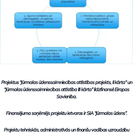
Projektus “Jūrmalas ūdenssaimniecības attīstības projekts, II kārta” un
“Jūrmalas ūdenssaimniecības attīstība III kārta”
līdzfinansē Eiropas
Savienība.
Finansējuma saņēmējs projektu ietvaros ir SIA “Jūrmalas ūdens”.
Projektu tehniskās, administratīvās un finanšu vadības uzraudzību