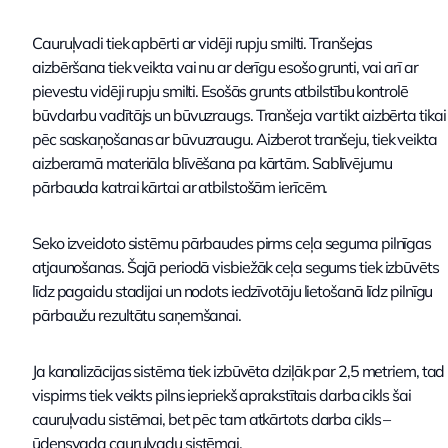
Cauruļvadi tiek apbērti ar vidēji rupju smilti. Tranšejas
aizbēršana tiek veikta vai nu ar derīgu esošo grunti, vai arī ar
pievestu vidēji rupju smilti. Esošās grunts atbilstību kontrolē
būvdarbu vadītājs un būvuzraugs. Tranšeja var tikt aizbērta tikai
pēc saskaņošanas ar būvuzraugu. Aizberot tranšeju, tiek veikta
aizberamā materiāla blīvēšana pa kārtām. Sablīvējumu
pārbauda katrai kārtai ar atbilstošām ierīcēm.
Seko izveidoto sistēmu pārbaudes pirms ceļa seguma pilnīgas
atjaunošanas. Šajā periodā visbiežāk ceļa segums tiek izbūvēts
līdz pagaidu stadijai un nodots iedzīvotāju lietošanā līdz pilnīgu
pārbaužu rezultātu saņemšanai.
Ja kanalizācijas sistēma tiek izbūvēta dziļāk par 2,5 metriem, tad
vispirms tiek veikts pilns iepriekš aprakstītais darba cikls šai
cauruļvadu sistēmai, bet pēc tam atkārtots darba cikls –
ūdensvada cauruļvadu sistēmai.