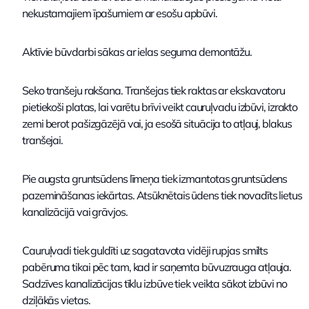
nekustamajiem īpašumiem ar esošu apbūvi.
Aktīvie būvdarbi sākas ar ielas seguma demontāžu.
Seko tranšeju rakšana. Tranšejas tiek raktas ar ekskavatoru
pietiekoši platas, lai varētu brīvi veikt cauruļvadu izbūvi, izrakto
zemi berot pašizgāzējā vai, ja esošā situācija to atļauj, blakus
tranšejai.
Pie augsta gruntsūdens līmeņa tiek izmantotas gruntsūdens
pazemināšanas iekārtas. Atsūknētais ūdens tiek novadīts lietus
kanalizācijā vai grāvjos.
Cauruļvadi tiek guldīti uz sagatavota vidēji rupjas smilts
pabēruma tikai pēc tam, kad ir saņemta būvuzrauga atļauja.
Sadzīves kanalizācijas tīklu izbūve tiek veikta sākot izbūvi no
dziļākās vietas.