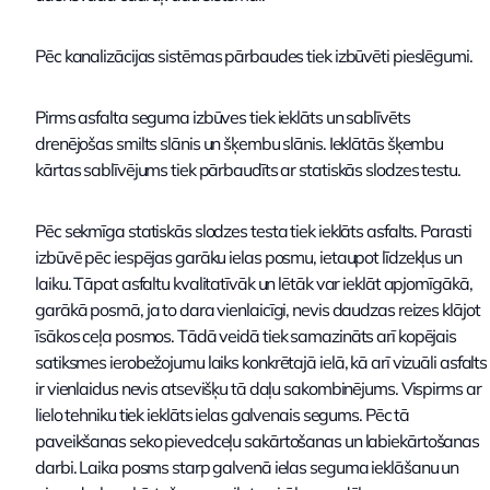
Pēc kanalizācijas sistēmas pārbaudes tiek izbūvēti pieslēgumi.
Pirms asfalta seguma izbūves tiek ieklāts un sablīvēts
drenējošas smilts slānis un šķembu slānis. Ieklātās šķembu
kārtas sablīvējums tiek pārbaudīts ar statiskās slodzes testu.
Pēc sekmīga statiskās slodzes testa tiek ieklāts asfalts. Parasti
izbūvē pēc iespējas garāku ielas posmu, ietaupot līdzekļus un
laiku. Tāpat asfaltu kvalitatīvāk un lētāk var ieklāt apjomīgākā,
garākā posmā, ja to dara vienlaicīgi, nevis daudzas reizes klājot
īsākos ceļa posmos. Tādā veidā tiek samazināts arī kopējais
satiksmes ierobežojumu laiks konkrētajā ielā, kā arī vizuāli asfalts
ir vienlaidus nevis atsevišķu tā daļu sakombinējums. Vispirms ar
lielo tehniku tiek ieklāts ielas galvenais segums. Pēc tā
paveikšanas seko pievedceļu sakārtošanas un labiekārtošanas
darbi. Laika posms starp galvenā ielas seguma ieklāšanu un