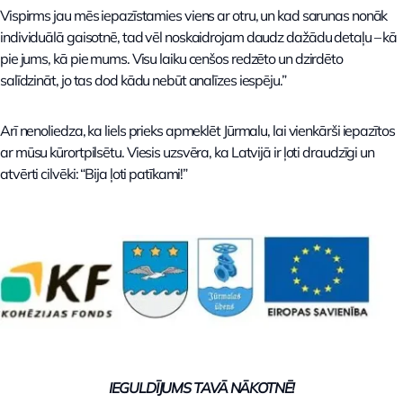
Vispirms jau mēs iepazīstamies viens ar otru, un kad sarunas nonāk
individuālā gaisotnē, tad vēl noskaidrojam daudz dažādu detaļu – kā
pie jums, kā pie mums. Visu laiku cenšos redzēto un dzirdēto
salīdzināt, jo tas dod kādu nebūt analīzes iespēju.”
Arī nenoliedza, ka liels prieks apmeklēt Jūrmalu, lai vienkārši iepazītos
ar mūsu kūrortpilsētu. Viesis uzsvēra, ka Latvijā ir ļoti draudzīgi un
atvērti cilvēki: “Bija ļoti patīkami!”
IEGULDĪJUMS TAVĀ NĀKOTNĒ!