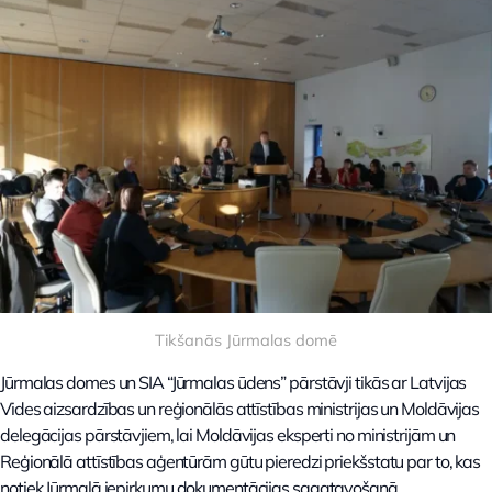
Tikšanās Jūrmalas domē
Jūrmalas domes un SIA “Jūrmalas ūdens” pārstāvji tikās ar Latvijas
Vides aizsardzības un reģionālās attīstības ministrijas un Moldāvijas
delegācijas pārstāvjiem, lai Moldāvijas eksperti no ministrijām un
Reģionālā attīstības aģentūrām gūtu pieredzi priekšstatu par to, kas
notiek Jūrmalā iepirkumu dokumentācijas sagatavošanā