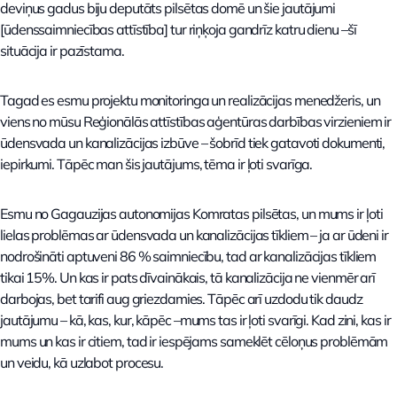
deviņus gadus biju deputāts pilsētas domē un šie jautājumi
[ūdenssaimniecības attīstība] tur riņķoja gandrīz katru dienu –šī
situācija ir pazīstama.
Tagad es esmu projektu monitoringa un realizācijas menedžeris, un
viens no mūsu Reģionālās attīstības aģentūras darbības virzieniem ir
ūdensvada un kanalizācijas izbūve – šobrīd tiek gatavoti dokumenti,
iepirkumi. Tāpēc man šis jautājums, tēma ir ļoti svarīga.
Esmu no Gagauzijas autonomijas Komratas pilsētas, un mums ir ļoti
lielas problēmas ar ūdensvada un kanalizācijas tīkliem – ja ar ūdeni ir
nodrošināti aptuveni 86 % saimniecību, tad ar kanalizācijas tīkliem
tikai 15%. Un kas ir pats dīvainākais, tā kanalizācija ne vienmēr arī
darbojas, bet tarifi aug griezdamies. Tāpēc arī uzdodu tik daudz
jautājumu – kā, kas, kur, kāpēc –mums tas ir ļoti svarīgi. Kad zini, kas ir
mums un kas ir citiem, tad ir iespējams sameklēt cēloņus problēmām
un veidu, kā uzlabot procesu.