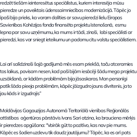
redzēt tiešām ieinteresētus speciālistus, kuriem interesēja mūsu
pieredze un paveiktais ūdenssaimniecības modernizācijā. Tāpēc jo
īpaši bija prieks, ka varam dalīties ar savu pieredzi lielu Eiropas
Savienības Kohēzijas fonda finansēto projektu īstenošanā, esmu
lepna par savu uzņēmumu, ka mums ir tādi, zinoši, labi speciālisti ar
pieredzi, kas var sniegt ieteikumu un padomu citu valstu speciālistiem.
Lai arī salīdzinoši šajā gadījumā mēs esam priekšā, taču atceramies
tos laikus, pavisam nesen, kad paši bijām iesācēji šādu mega projektu
uzsākšanā, ar kādām problēmām bija jāsaskaras. Man personīgi
patīk šāda pieeja problēmām, kāpēc jāizgudro jauns divritenis, ja to
jau kāds ir izgudrojis”
Moldāvijas Gagauzijas Autonomā Teritoriālā vienības Reģionālās
attīstības aģentūras pārstāvis Ivans Sari atzina, ka brauciena mērķis
ir pieredzes apgūšana: “Vairāk gūt to pozitīvo, kas nav pie mums.
Kāpēc es šodien uzdevu tik daudz jautājumu? Tāpēc, ka es arī pats