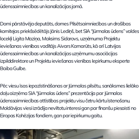
ūdenssaimniecības un kanalizācijas jomā.
Domi pārstāvēja deputāts, domes Pilsētsaimniecības un drošības
komitejas priekšsēdētājs Jānis Lediņš, bet SIA “Jūrmalas ūdens” valdes
locekļi Ligita Maziņa, Maksims Sidorovs, uzņēmuma Projektu
ieviešanas vienības vadītājs Aivars Kamarūts, kā arī Latvijas
ūdenssaimniecības un kanalizācijas uzņēmumu asociācijas
izpilddirektore un Projektu ieviešanas vienības Iepirkumu eksperte
Baiba Gulbe.
Pēc viesu īsas iepazīstināšanas ar Jūrmalas pilsētu, sanāksmes lielāko
daļu aizņēma SIA “Jūrmalas ūdens” prezentācija par Jūrmalas
ūdenssaimniecības attīstības projektu visu četru kārtu īstenošanu.
Moldāvijas viesi izrādīja neviltotu interesi gan par finanšu piesaisti no
Eiropas Kohēzijas fondiem, gan par iepirkumu gaitu.