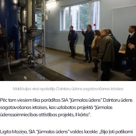
Moldāvijas viesi apskatīja Dzintaru ūdens sagatavošanas ietaises
Pēc tam viesiem tika parādītas SIA “Jūrmalas ūdens” Dzintaru ūdens
sagatavošanas ietaises, kas uzlabotas projektā “Jūrmalas
ūdenssaimniecības attīstības projekts, II kārta”.
Ligita Maziņa, SIA “Jūrmalas ūdens” valdes locekle: „Bija ļoti patīkami