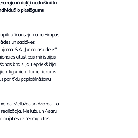
ru rajonā daļēji nodrošināta
 individuālo pieslēgumu
papildu finansējumu no Eiropas
pgādes un sadzīves
ā apjomā. SIA „Jūrmalas ūdens”
onālās attīstības ministrijas
nas brīdis. Jau iepriekš bija
majiem līgumiem, tomēr iekams
s par tīklu paplašināšanu
Ķemeros, Mellužos un Asaros. Tā
s realizācija. Mellužu un Asaru
paļaujoties uz sekmīgu tās