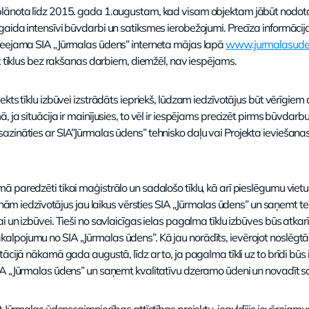
lānota līdz 2015. gada 1.augustam, kad visam objektam jābūt nodotam 
aida intensīvi būvdarbi un satiksmes ierobežojumi. Precīza informācija
ieejama SIA „Jūrmalas ūdens” interneta mājas lapā
www.jurmalasuden
ēt tīklus bez rakšanas darbiem, diemžēl, nav iespējams.
kts tīklu izbūvei izstrādāts iepriekš, lūdzam iedzīvotājus būt vērīgiem 
 ja situācija ir mainījusies, to vēl ir iespējams precizēt pirms būvdar
zināties ar SIA”Jūrmalas ūdens” tehnisko daļu vai Projekta ieviešanas 
paredzēti tikai maģistrālo un sadalošo tīklu, kā arī pieslēgumu vietu 
cinām iedzīvotājus jau laikus vērsties SIA „Jūrmalas ūdens” un saņemt t
 un izbūvei. Tieši no savlaicīgas ielas pagalma tīklu izbūves būs atkar
lpojumu no SIA „Jūrmalas ūdens”. Kā jau norādīts, ievērojot noslēgtā
ācijā nākamā gada augustā, līdz ar to, ja pagalma tīkli uz to brīdi būs
A „Jūrmalas ūdens” un saņemt kvalitatīvu dzeramo ūdeni un novadīt sad
t Jūrmalas ūdenssaimniecības attīstības projektu, ieguldījis ievērojamu