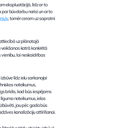
ekspluatācijā, līdz ar to
 par būvdarbu norisi un ar to
s.lv
, tomēr ceram uz sapratni
attiecībā uz plānotajā
bu veikšanas katrā konkrētā
vienību, lai neskaidrības
izbūve līdz ielu sarkanajai
ehniskos noteikumus,
īgs brīdis, kad būs iespējams
 līguma noteikumus, ielas
 izbūvēti, jau pēc gada būs
zīves kanalizāciju attīrīšanai.
s līdzekļus tādu objektu izbūvē