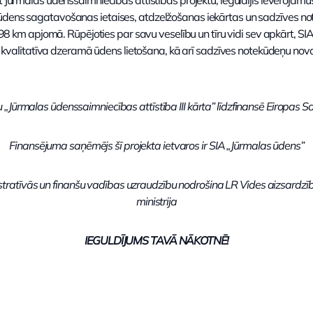
ūdens sagatavošanas ietaises, atdzelžošanas iekārtas un sadzīves not
kā 98 km apjomā. Rūpējoties par savu veselību un tīru vidi sev apkārt, S
 ir kvalitatīva dzeramā ūdens lietošana, kā arī sadzīves notekūdeņu nov
u „Jūrmalas ūdenssaimniecības attīstība III kārta” līdzfinansē Eiropas S
Finansējuma saņēmējs šī projekta ietvaros ir SIA „Jūrmalas ūdens”
stratīvās un finanšu vadības uzraudzību nodrošina LR Vides aizsardzīb
ministrija
IEGULDĪJUMS TAVĀ NĀKOTNĒ!