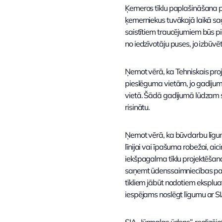
Ķemeros tīklu paplašināšana p
ķemerniekus tuvākajā laikā sag
saistītiem traucējumiem būs p
no iedzīvotāju puses, jo izbūv
Ņemot vērā, ka Tehniskais proje
pieslēguma vietām, jo gadījumā,
vietā. Šādā gadījumā lūdzam sa
risinātu.
Ņemot vērā, ka būvdarbu līgumā 
līnijai vai īpašuma robežai, ai
iekšpagalma tīklu projektēšanai
saņemt ūdenssaimniecības paka
tīkliem jābūt nodotiem ekspluat
iespējams noslēgt līgumu ar SI
SIA „Jūrmalas ūdens”, realizējo