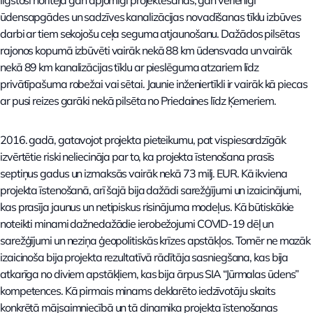
ilgstoši noritēja gan apjomīgi projektēšanas, gan vērienīgi
ūdensapgādes un sadzīves kanalizācijas novadīšanas tīklu izbūves
darbi ar tiem sekojošu ceļa seguma atjaunošanu. Dažādos pilsētas
rajonos kopumā izbūvēti vairāk nekā 88 km ūdensvada un vairāk
nekā 89 km kanalizācijas tīklu ar pieslēguma atzariem līdz
privātīpašuma robežai vai sētai. Jaunie inženiertīkli ir vairāk kā piecas
ar pusi reizes garāki nekā pilsēta no Priedaines līdz Ķemeriem.
2016. gadā, gatavojot projekta pieteikumu, pat vispiesardzīgāk
izvērtētie riski neliecināja par to, ka projekta īstenošana prasīs
septiņus gadus un izmaksās vairāk nekā 73 milj. EUR. Kā ikviena
projekta īstenošanā, arī šajā bija dažādi sarežģījumi un izaicinājumi,
kas prasīja jaunus un netipiskus risinājuma modeļus. Kā būtiskākie
noteikti minami dažnedažādie ierobežojumi COVID-19 dēļ un
sarežģījumi un neziņa ģeopolitiskās krīzes apstākļos. Tomēr ne mazāk
izaicinoša bija projekta rezultatīvā rādītāja sasniegšana, kas bija
atkarīga no diviem apstākļiem, kas bija ārpus SIA “Jūrmalas ūdens”
kompetences. Kā pirmais minams deklarēto iedzīvotāju skaits
konkrētā mājsaimniecībā un tā dinamika projekta īstenošanas