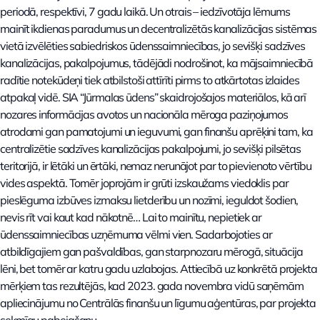
periodā, respektīvi, 7 gadu laikā. Un otrais – iedzīvotāja lēmums
mainīt ikdienas paradumus un decentralizētās kanalizācijas sistēmas
vietā izvēlēties sabiedriskos ūdenssaimniecības, jo sevišķi sadzīves
kanalizācijas, pakalpojumus, tādējādi nodrošinot, ka mājsaimniecībā
radītie notekūdeņi tiek atbilstoši attīrīti pirms to atkārtotas izlaides
atpakaļ vidē. SIA “Jūrmalas ūdens” skaidrojošajos materiālos, kā arī
nozares informācijas avotos un nacionāla mēroga paziņojumos
atrodami gan pamatojumi un ieguvumi, gan finanšu aprēķini tam, ka
centralizētie sadzīves kanalizācijas pakalpojumi, jo sevišķi pilsētas
teritorijā, ir lētāki un ērtāki, nemaz nerunājot par to pievienoto vērtību
vides aspektā. Tomēr joprojām ir grūti izskaužams viedoklis par
pieslēguma izbūves izmaksu lietderību un nozīmi, ieguldot šodien,
nevis rīt vai kaut kad nākotnē… Lai to mainītu, nepietiek ar
ūdenssaimniecības uzņēmuma vēlmi vien. Sadarbojoties ar
atbildīgajiem gan pašvaldības, gan starpnozaru mērogā, situācija
lēni, bet tomēr ar katru gadu uzlabojas. Attiecībā uz konkrētā projekta
mērķiem tas rezultējās, kad 2023. gada novembra vidū saņēmām
apliecinājumu no Centrālās finanšu un līgumu aģentūras, par projekta