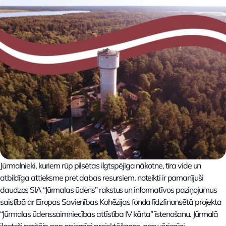
Jūrmalnieki, kuriem rūp pilsētas ilgtspējīga nākotne, tīra vide un
atbildīga attieksme pret dabas resursiem, noteikti ir pamanījuši
daudzos SIA “Jūrmalas ūdens” rakstus un informatīvos paziņojumus
saistībā ar Eiropas Savienības Kohēzijas fonda līdzfinansētā projekta
“Jūrmalas ūdenssaimniecības attīstība IV kārta” īstenošanu. Jūrmalā