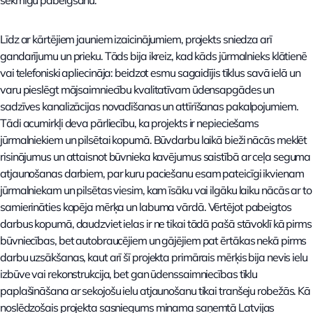
sekmīgu pabeigšanu.
Līdz ar kārtējiem jauniem izaicinājumiem, projekts sniedza arī
gandarījumu un prieku. Tāds bija ikreiz, kad kāds jūrmalnieks klātienē
vai telefoniski apliecināja: beidzot esmu sagaidījis tīklus savā ielā un
varu pieslēgt mājsaimniecību kvalitatīvam ūdensapgādes un
sadzīves kanalizācijas novadīšanas un attīrīšanas pakalpojumiem.
Tādi acumirkļi deva pārliecību, ka projekts ir nepieciešams
jūrmalniekiem un pilsētai kopumā. Būvdarbu laikā bieži nācās meklēt
risinājumus un attaisnot būvnieka kavējumus saistībā ar ceļa seguma
atjaunošanas darbiem, par kuru paciešanu esam pateicīgi ikvienam
jūrmalniekam un pilsētas viesim, kam īsāku vai ilgāku laiku nācās ar to
samierināties kopēja mērķa un labuma vārdā. Vērtējot pabeigtos
darbus kopumā, daudzviet ielas ir ne tikai tādā pašā stāvoklī kā pirms
būvniecības, bet autobraucējiem un gājējiem pat ērtākas nekā pirms
darbu uzsākšanas, kaut arī šī projekta primārais mērķis bija nevis ielu
izbūve vai rekonstrukcija, bet gan ūdenssaimniecības tīklu
paplašināšana ar sekojošu ielu atjaunošanu tikai tranšeju robežās. Kā
noslēdzošais projekta sasniegums minama saņemtā Latvijas