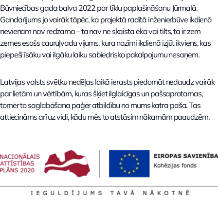
Būvniecības gada balva 2022 par tīklu paplašināšanu Jūrmalā.
Gandarījums jo vairāk tāpēc, ka projektā radītā inženierbūve ikdienā
nevienam nav redzama – tā nav ne skaista ēka vai tilts, tā ir zem
zemes esošs cauruļvadu vijums, kura nozīmi ikdienā izjūt ikviens, kas
piepeši īsāku vai ilgāku laiku sabiedrisko pakalpojumu nesaņem.
Latvijas valsts svētku nedēļas laikā ierasts piedomāt nedaudz vairāk
par lietām un vērtībām, kuras šķiet ilglaicīgas un pašsaprotamas,
tomēr to saglabāšana paģēr atbildību no mums katra paša. Tas
attiecināms arī uz vidi, kādu mēs to atstāsim nākamām paaudzēm.