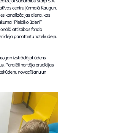
alizējot sadarbību starp SIA
iatīvas centru Jūrmalā Kauguru
es kanalizācijas diena, kas
ākuma “Pielaiko ūdeni”
ionālā attīstības fonda
r ideja par attīrītu notekūdeņu
, gan izstrādājot ūdens
 Paralēli noritēja erudīcijas
notekūdeņu novadīšanu un