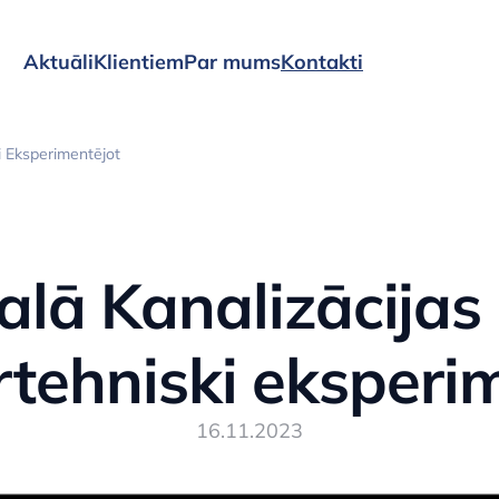
Aktuāli
Klientiem
Par mums
Kontakti
i Eksperimentējot
alā Kanalizācijas
rtehniski eksperi
16.11.2023