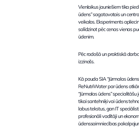
Vienlaikus jauniešiem tika pi
ūdens” sagatavotais un central
veikalos. Eksperiments aplieci
salīdzinot pēc cenas vienas p
ūdenim.
Pēc radošā un praktiskā darba ti
izzinošs.
Kā pauda SIA “Jūrmalas ūdens”
ReNutriWater par ūdens atkārt
“Jūrmalas ūdens” specialitāšu 
tikai santehniķi vai ūdens tehn
labus tekstus, gan IT speciāli
profesionāli vadītāji un ekonom
ūdenssaimniecības pakalpoju