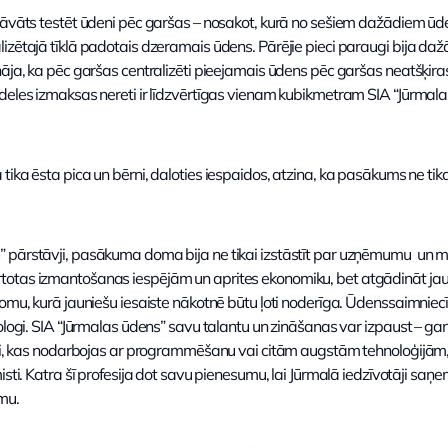
edāvāts testēt ūdeni pēc garšas – nosakot, kurā no sešiem dažādiem ūd
izētajā tīklā padotais dzeramais ūdens. Pārējie pieci paraugi bija daž
nāja, ka pēc garšas centralizēti pieejamais ūdens pēc garšas neatšķir
udeles izmaksas nereti ir līdzvērtīgas vienam kubikmetram SIA “Jūrma
ka ēsta pica un bērni, daloties iespaidos, atzina, ka pasākums ne tikai p
 pārstāvji, pasākuma doma bija ne tikai izstāstīt par uzņēmumu un m
otas izmantošanas iespējām un aprites ekonomiku, bet atgādināt jau
jomu, kurā jauniešu iesaiste nākotnē būtu ļoti noderīga. Ūdenssaimnie
ologi. SIA “Jūrmalas ūdens” savu talantu un zināšanas var izpaust – gan l
sti, kas nodarbojas ar programmēšanu vai citām augstām tehnoloģijām, ga
isti. Katra šī profesija dot savu pienesumu, lai Jūrmalā iedzīvotāji saņe
mu.