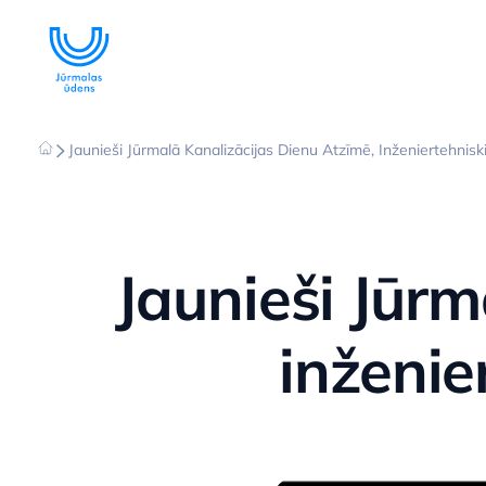
Jaunieši Jūrmalā Kanalizācijas Dienu Atzīmē, Inženiertehnisk
Jaunieši Jūrm
inženie