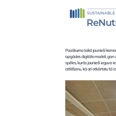
Pasākuma laikā jaunieši koma
apgādes digitālo modeli, gan ve
spēles, kurās jaunieši ieguva
attīrīšanu, kā arī atkārtotu tā