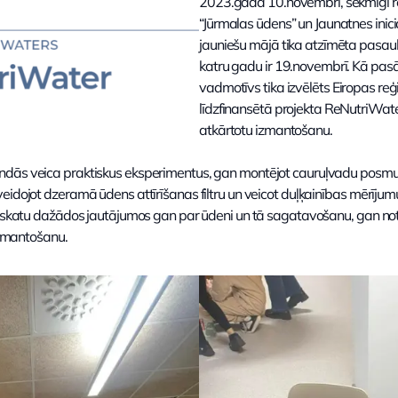
2023.gada 10.novembrī, sekmīgi re
“Jūrmalas ūdens” un Jaunatnes inic
jauniešu mājā tika atzīmēta pasaul
katru gadu ir 19.novembrī. Kā pas
vadmotīvs tika izvēlēts Eiropas reģ
līdzfinansētā projekta ReNutriWate
atkārtotu izmantošanu.
ndās veica praktiskus eksperimentus, gan montējot cauruļvadu posmus
idojot dzeramā ūdens attīrīšanas filtru un veicot duļķainības mērījumus.
 ieskatu dažādos jautājumos gan par ūdeni un tā sagatavošanu, gan 
 izmantošanu.