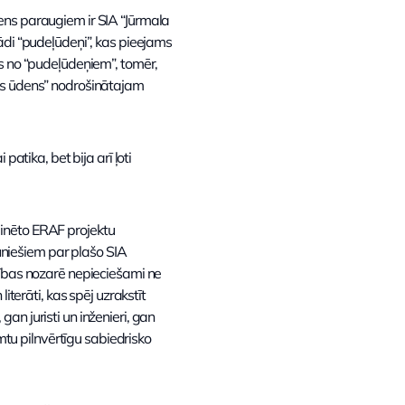
ens paraugiem ir SIA “Jūrmala
ādi “pudeļūdeņi”, kas pieejams
as no “pudeļūdeņiem”, tomēr,
las ūdens” nodrošinātajam
atika, bet bija arī ļoti
inēto ERAF projektu
niešiem par plašo SIA
cības nozarē nepieciešami ne
iterāti, kas spēj uzrakstīt
n juristi un inženieri, gan
mtu pilnvērtīgu sabiedrisko