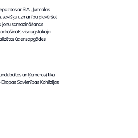
epazītos ar SIA „Jūrmalas
 sevišķu uzmanību pievēršot
ija jonu samazināšanas
nodrošināts visaugstākajā
tralizētos ūdensapgādes
aundubultos un Ķemeros) tika
o Eiropas Savienības Kohēzijas