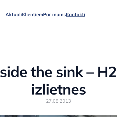
Aktuāli
Klientiem
Par mums
Kontakti
side the sink – 
izlietnes
27.08.2013