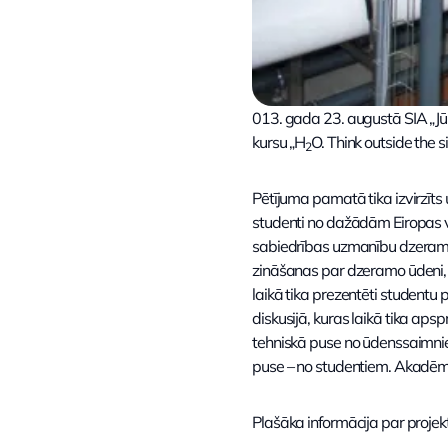
013. gada 23. augustā SIA „J
kursu „H
O. Think outside the s
2
Pētījuma pamatā tika izvirzīts
studenti no dažādām Eiropas v
sabiedrības uzmanību dzeramā 
zināšanas par dzeramo ūdeni, 
laikā tika prezentēti studentu
diskusijā, kuras laikā tika ap
tehniskā puse no ūdenssaimnie
puse – no studentiem. Akadēmi
Plašāka informācija par proje