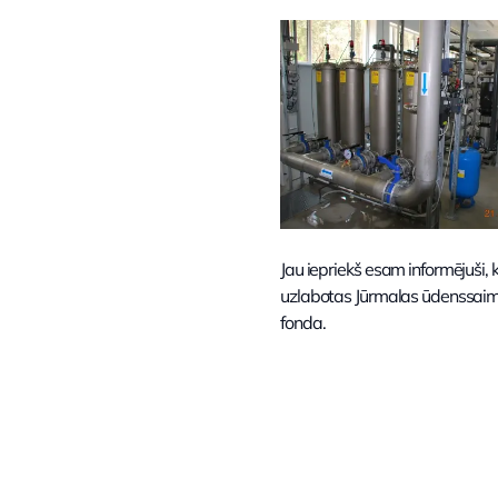
Jau iepriekš esam informējuši,
uzlabotas Jūrmalas ūdenssaimni
fonda.