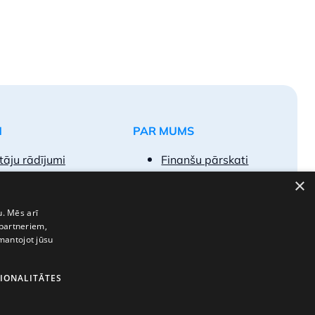
M
PAR MUMS
tāju rādījumi
Finanšu pārskati
egumu paraugi
Vakances
×
k uzdotie jautājumi
Kontakti
pojumu tarifi
u. Mēs arī
 partneriem,
t par klientu
zmantojot jūsu
IONALITĀTES