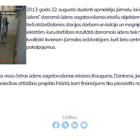
2013. gada 22. augustā studenti apmeklēja Jūrmalu, lai i
ūdens” dzeramā ūdens sagatavošanas ietaišu objektiem,
tieši atdzelžošanas stacijas darbam un kalcija un magn
iekārtām, kuru darbības rezultātā dzeramais ūdens tiek 
kvalitātē ikvienam Jūrmalas iedzīvotājam, kurš lieto cen
pakalpojumus.
 ka visas četras ūdens sagatavošanas ietaises (Kauguros, Dzintaros, J
ecības attīstības projekta II kārtā, kam finansējums tika piesaistīts n
Dalīties