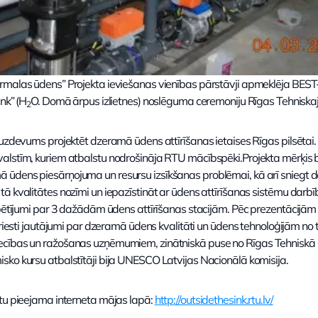
ūrmalas ūdens” Projekta ieviešanas vienības pārstāvji apmeklēja BE
ink” (H
O. Domā ārpus izlietnes) noslēguma ceremoniju Rīgas Tehniskaj
2
 uzdevums projektēt dzeramā ūdens attīrīšanas ietaises Rīgas pilsētai.
alstīm, kuriem atbalstu nodrošināja RTU mācībspēki.Projekta mērķis b
ūdens piesārņojuma un resursu izsīkšanas problēmai, kā arī sniegt d
tā kvalitātes nozīmi un iepazīstināt ar ūdens attīrīšanas sistēmu dar
 pētījumi par 3 dažādām ūdens attīrīšanas stacijām. Pēc prezentācijām 
spriesti jautājumi par dzeramā ūdens kvalitāti un ūdens tehnoloģijām n
cības un ražošanas uzņēmumiem, zinātniskā puse no Rīgas Tehniskā u
sko kursu atbalstītāji bija UNESCO Latvijas Nacionālā komisija.
ktu pieejama interneta mājas lapā:
http://outsidethesink.rtu.lv/