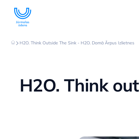
H2O. Think Outside The Sink - H2O. Domā Ārpus Izlietnes
H2O. Think out