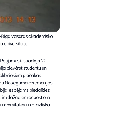
ST-Riga vasaras akadēmisko
ā universitātē.
 Pētījumus izstrādāja 22
ija pievērst studentu un
alībniekiem plašākas
bību.Noslēguma ceremonijas
bija iespējams piedalīties
o trim dažādiem aspektiem –
niversitātes un praktiskā