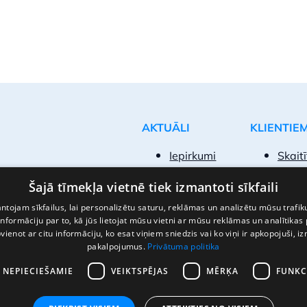
AKTUĀLI
KLIENTIE
Iepirkumi
Skaitī
Iesni
Šajā tīmekļa vietnē tiek izmantoti sīkfaili
Biežā
Pakal
tojam sīkfailus, lai personalizētu saturu, reklāmas un analizētu mūsu trafik
nformāciju par to, kā jūs lietojat mūsu vietni ar mūsu reklāmas un analītikas
Kā kļū
pvienot ar citu informāciju, ko esat viņiem sniedzis vai ko viņi ir apkopojuši, i
pakalpojumus.
Privātuma politika
I NEPIECIEŠAMIE
VEIKTSPĒJAS
MĒRĶA
FUNKC