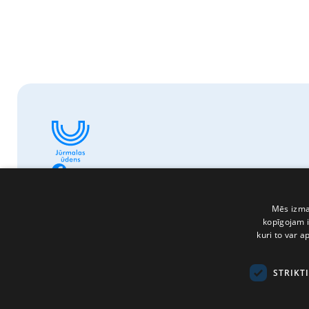
Mēs izman
kopīgojam i
kuri to var a
STRIKT