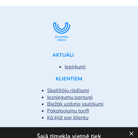
AKTUĀLI
Iepirkumi
KLIENTIEM
Skaitītāju rādījumi
Iesniegumu paraugi
Biežāk uzdotie jautājumi
Pakalpojumu tarifi
Kā kļūt par klientu
PAR MUMS
×
Šajā tīmekļa vietnē tiek