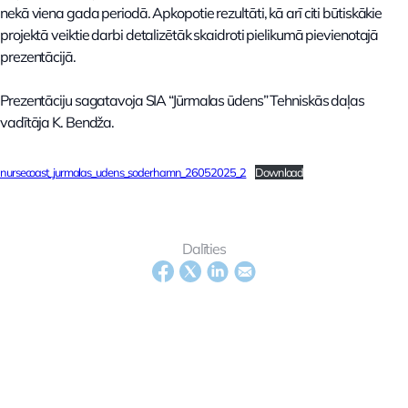
nekā viena gada periodā. Apkopotie rezultāti, kā arī citi būtiskākie
projektā veiktie darbi detalizētāk skaidroti pielikumā pievienotajā
prezentācijā.
Prezentāciju sagatavoja SIA “Jūrmalas ūdens” Tehniskās daļas
vadītāja K. Bendža.
nursecoast_jurmalas_udens_soderhamn_26052025_2
Download
Dalīties