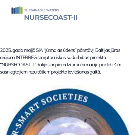
2025. gada maijā SIA “Jūrmalas ūdens” pārstāvji Baltijas jūras
reģiona INTERREG starptautiskās sadarbības projektā
“NURSECOAST-II” dalījās ar pieredzi un informāciju par līdz šim
sasniegtajiem rezultātiem projekta ieviešanas gaitā.