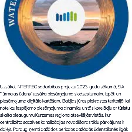
Uzsākot INTERREG sadarbības projektu 2023. gada sākumā, SIA
“Jūrmalas ūdens” uzsāka piesārņojuma slodzes izmaiņu izpēti un
piesārņojuma digitālo kartēšanu Baltijas jūras piekrastes teritorijā, lai
noteiktu iespējamo piesārņojuma dinamiku un tās korelāciju ar tūristu
skaita pieaugumu Kurzemes reģiona atsevišķās vietās, kur
centralizēto sadzīves kanalizācijas novadīšanas tīklu pārklājums ir
daļējs. Paraugi ņemti dažādos periodos dažādās ūdenstilpnēs ilgāk