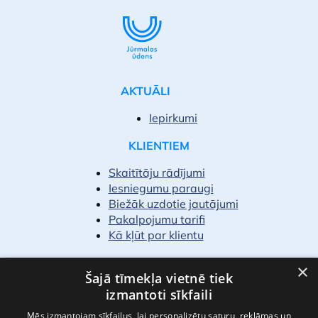
AKTUĀLI
Iepirkumi
KLIENTIEM
Skaitītāju rādījumi
Iesniegumu paraugi
Biežāk uzdotie jautājumi
Pakalpojumu tarifi
Kā kļūt par klientu
PAR MUMS
×
Šajā tīmekļa vietnē tiek
Finanšu pārskati
izmantoti sīkfaili
Vakances
Mēs izmantojam sīkfailus, lai personalizētu saturu, reklāmas un