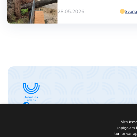
28.05.2026
Svarīg
SKATĪT
Jūrmalas ūden
SKATĪT
Mēs izman
kopīgojam i
kuri to var a