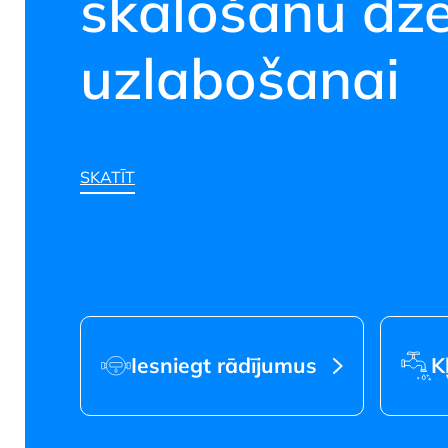
skalošanu dze
uzlabošanai
SKATĪT
Jūrmalas ūden
Iesniegt rādījumus
K
SKATĪT