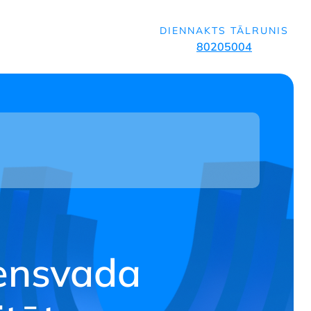
DIENNAKTS TĀLRUNIS
80205004
u
ensvada