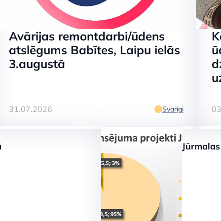
Avārijas remontdarbi/ūdens
K
atslēgums Babītes, Laipu ielās
ū
3.augustā
d
u
31.07.2026
03
Svarīgi
ustā turpinās ūd
ā
Jūrmalas
ramā ūdens kvali