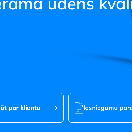
ramā ūdens kvali
s jaunā statusā
ļūt par klientu
Iesniegumu par