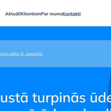
Aktuāli
Klientiem
Par mums
Kontakti
oģijas notekūdeņ
ses ielās 6. augustā
ustā turpinās ūd