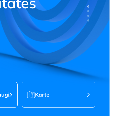
tātes
Karte
augi