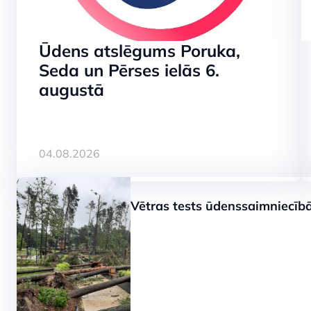
attīrīšanā
Ūdens atslēgums Poruka,
Seda un Pērses ielās 6.
augustā
SKATĪT
04.08.2026
Kauguros aug
Vētras tests ūdenssaimniecīb
skalošanu dze
uzlabošanai