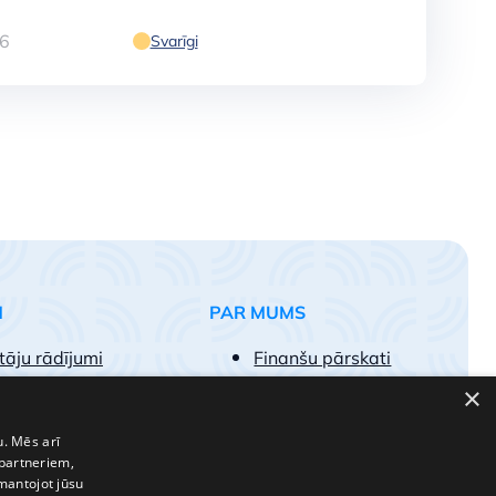
6
Svarīgi
M
PAR MUMS
tāju rādījumi
Finanšu pārskati
egumu paraugi
Vakances
×
k uzdotie jautājumi
Kontakti
pojumu tarifi
u. Mēs arī
 partneriem,
t par klientu
zmantojot jūsu