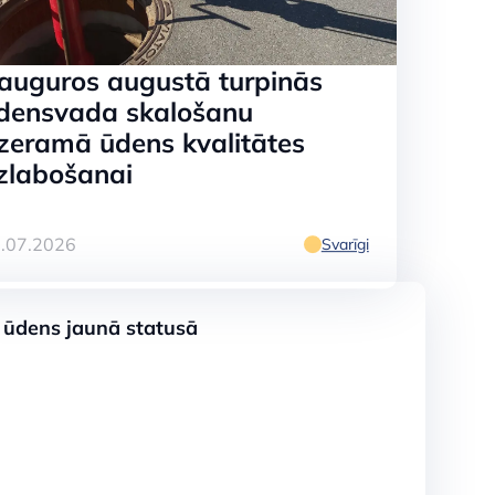
auguros augustā turpinās
densvada skalošanu
zeramā ūdens kvalitātes
zlabošanai
.07.2026
Svarīgi
ensvada
 ūdens jaunā statusā
tātes