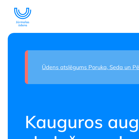
Lāzera tehnol
attīrīšanā
Ūdens atslēgums Poruka, Seda un Pēr
SKATĪT
Kauguros aug