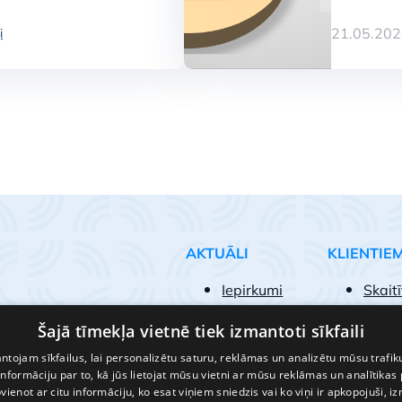
21.05.202
i
s jaunā statusā
AKTUĀLI
KLIENTIE
Iepirkumi
Skaitī
Iesni
Šajā tīmekļa vietnē tiek izmantoti sīkfaili
Biežā
Pakal
tojam sīkfailus, lai personalizētu saturu, reklāmas un analizētu mūsu trafik
nformāciju par to, kā jūs lietojat mūsu vietni ar mūsu reklāmas un analītikas
Kā kļū
pvienot ar citu informāciju, ko esat viņiem sniedzis vai ko viņi ir apkopojuši, i