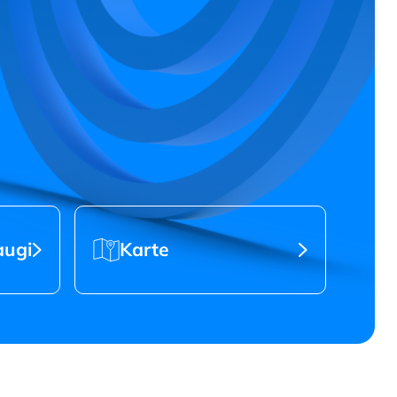
Karte
augi