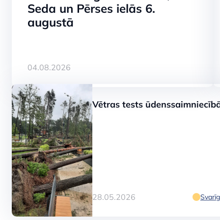
Seda un Pērses ielās 6.
augustā
SKATĪT
04.08.2026
Kauguros aug
Vētras tests ūdenssaimniecīb
skalošanu dze
uzlabošanai
28.05.2026
Svarīg
SKATĪT