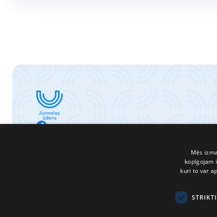
Jūrmalas ūden
SKATĪT
Mēs izman
kopīgojam i
kuri to var a
STRIKT