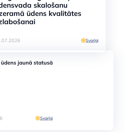
densvada skalošanu
zeramā ūdens kvalitātes
zlabošanai
.07.2026
Svarīgi
ensvada
 ūdens jaunā statusā
tātes
6
Svarīgi