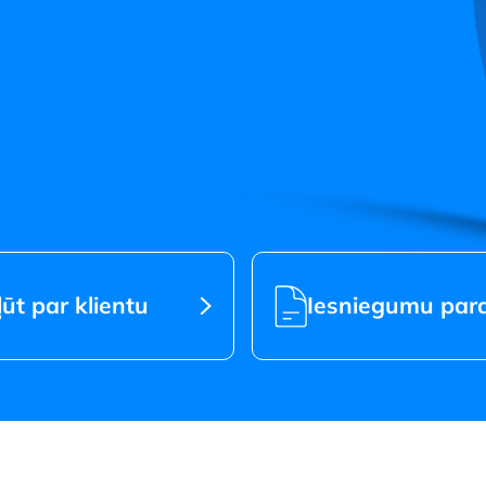
s jaunā statusā
ļūt par klientu
Iesniegumu par