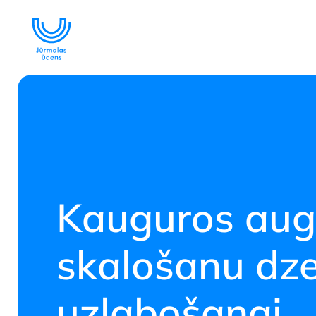
Lāzera tehnol
attīrīšanā
SKATĪT
Kauguros aug
skalošanu dze
uzlabošanai