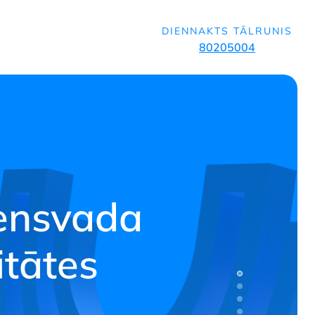
u
DIENNAKTS TĀLRUNIS
80205004
ensvada
tātes