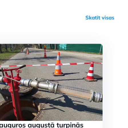
Skatīt visas
u
auguros augustā turpinās