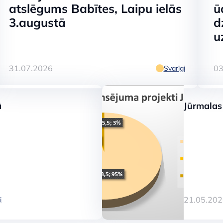
atslēgums Babītes, Laipu ielās
ū
3.augustā
d
u
31.07.2026
03
Svarīgi
ustā turpinās ūd
ā
Jūrmalas
ramā ūdens kvali
21.05.202
i