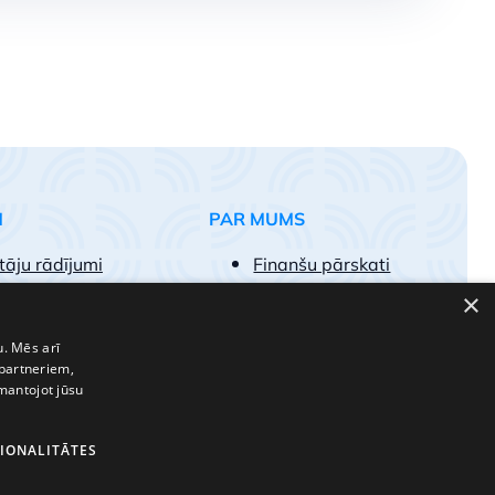
M
PAR MUMS
tāju rādījumi
Finanšu pārskati
egumu paraugi
Vakances
×
k uzdotie jautājumi
Kontakti
pojumu tarifi
u. Mēs arī
 partneriem,
t par klientu
zmantojot jūsu
IONALITĀTES