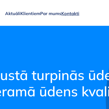
oģijas notekūdeņ
Aktuāli
Klientiem
Par mums
Kontakti
ustā turpinās ūd
ramā ūdens kvali