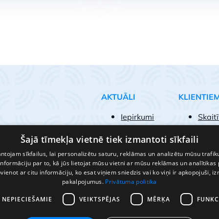
s jaunā statusā
AKTUĀLI
KLIENTIE
Iepirkumi
Skaitī
Iesni
Šajā tīmekļa vietnē tiek izmantoti sīkfaili
Biežā
Pakal
tojam sīkfailus, lai personalizētu saturu, reklāmas un analizētu mūsu trafik
nformāciju par to, kā jūs lietojat mūsu vietni ar mūsu reklāmas un analītikas
Kā kļū
pvienot ar citu informāciju, ko esat viņiem sniedzis vai ko viņi ir apkopojuši, i
pakalpojumus.
Privātuma politika
I NEPIECIEŠAMIE
VEIKTSPĒJAS
MĒRĶA
FUNKC