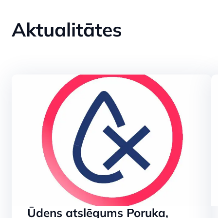
Bez ūdens nav
Aktualitātes
kanalizācijas n
SKATĪT
Lāzera tehnol
attīrīšanā
Ūdens atslēgums Poruka,