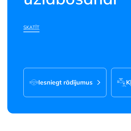
SKATĪT
Jūrmalas ūden
Iesniegt rādījumus
K
SKATĪT