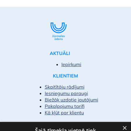
AKTUĀLI
Iepirkumi
KLIENTIEM
Skaitītāju rādījumi
Iesniegumu paraugi
Biežāk uzdotie jautājumi
Pakalpojumu tarifi
Kā kļūt par klientu
PAR MUMS
×
Šajā tīmekļa vietnē tiek