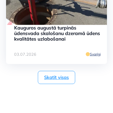
Kauguros augustā turpinās
ūdensvada skalošanu dzeramā ūdens
kvalitātes uzlabošanai
03.07.2026
Svarīgi
Skatīt visas